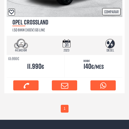
Comparar
OPEL CROSSLAND
1.5D 81KW (110CV) GS LINE
44.940 km
2023
Diésel
13.990
€
Desde
11.990
140
€
€/mes
1