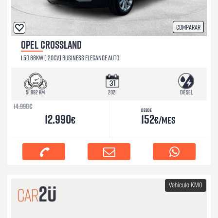
Comparar
OPEL CROSSLAND
1.5D 88KW (120CV) BUSINESS ELEGANCE AUTO
51.892 km
2021
Diésel
14.990
€
Desde
12.990
152
€
€/mes
Vehículo KM0