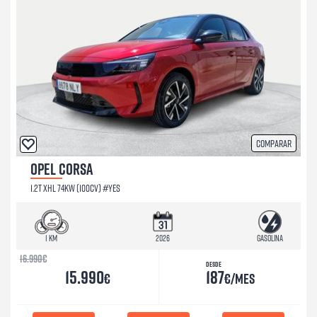
Comparar
OPEL CORSA
1.2T XHL 74KW (100CV) #YES
1 km
2026
Gasolina
16.990
€
Desde
15.990
187
€
€/mes