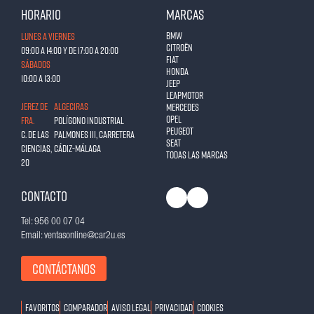
Horario
Marcas
BMW
Lunes a Viernes
Citroën
09:00 a 14:00 y de 17:00 a 20:00
Fiat
Sábados
Honda
10:00 a 13:00
Jeep
Leapmotor
JEREZ DE
ALGECIRAS
Mercedes
Opel
FRA.
Polígono Industrial
Peugeot
C. de las
Palmones III, Carretera
Seat
Ciencias,
Cádiz-Málaga
Todas las marcas
20
Contacto
Tel: 956 00 07 04
Email: ventasonline@car2u.es
Contáctanos
Favoritos
Comparador
Aviso legal
Privacidad
Cookies