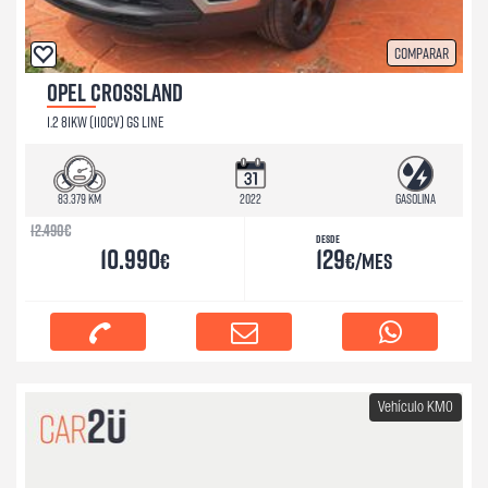
Comparar
OPEL CROSSLAND
1.2 81KW (110CV) GS LINE
83.379 km
2022
Gasolina
12.490
€
Desde
10.990
129
€
€/mes
Vehículo KM0