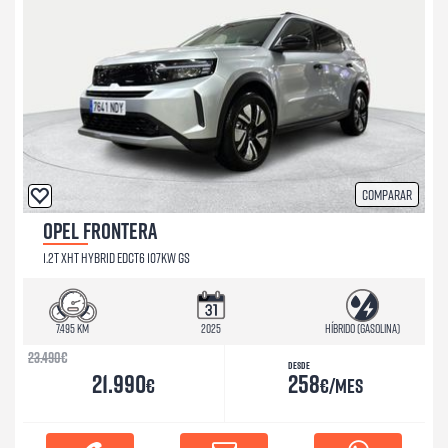
Comparar
OPEL FRONTERA
1.2T XHT HYBRID EDCT6 107KW GS
7.495 km
2025
Híbrido (Gasolina)
23.490
€
Desde
21.990
258
€
€/mes