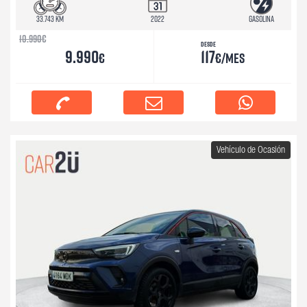
33.743 km
2022
Gasolina
10.990
€
Desde
9.990
117
€
€/mes
Vehículo de Ocasión