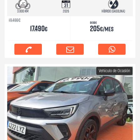
3.800 km
2026
Híbrido (Gasolina)
19.490
€
Desde
17.490
205
€
€/mes
Vehículo de Ocasión