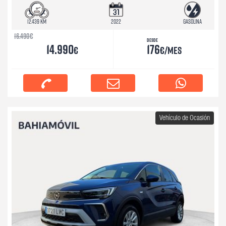
12.439 km
2022
Gasolina
16.490
€
Desde
14.990
176
€
€/mes
Vehículo de Ocasión