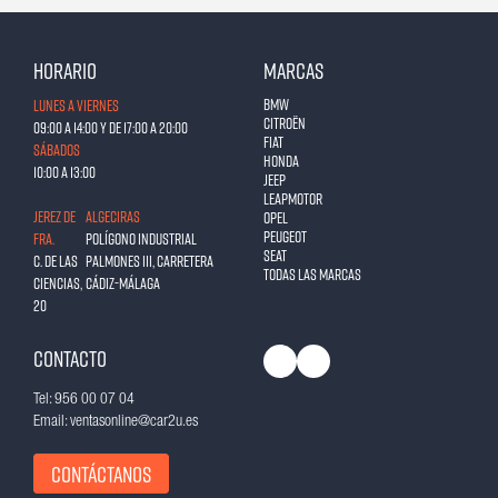
Horario
Marcas
BMW
Lunes a Viernes
Citroën
09:00 a 14:00 y de 17:00 a 20:00
Fiat
Sábados
Honda
10:00 a 13:00
Jeep
Leapmotor
JEREZ DE
ALGECIRAS
Opel
Peugeot
FRA.
Polígono Industrial
Seat
C. de las
Palmones III, Carretera
Todas las marcas
Ciencias,
Cádiz-Málaga
20
Contacto
Tel: 956 00 07 04
Email: ventasonline@car2u.es
Contáctanos