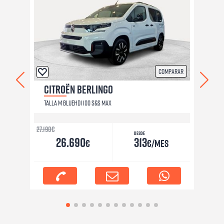
ar
Comparar
CITROËN BERLINGO
TALLA M BLUEHDI 100 S&S MAX
27.190
€
25
Desde
26.690
313
€
€/mes