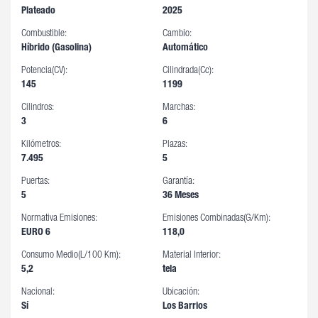
Plateado
2025
Combustible:
Cambio:
Híbrido (Gasolina)
Automático
Potencia(CV):
Cilindrada(cc):
145
1199
Cilindros:
Marchas:
3
6
Kilómetros:
Plazas:
7.495
5
Puertas:
Garantía:
5
36 Meses
Normativa Emisiones:
Emisiones Combinadas(g/km):
EURO 6
118,0
Consumo Medio(l/100 Km):
Material Interior:
5,2
tela
Nacional:
Ubicación:
Sí
Los Barrios