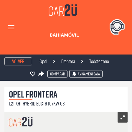
Volver
Opel
Frontera
Todoterreno
Comparar
Avísame si baja
Opel
Frontera
1.2T XHT Hybrid eDCT6 107kW GS