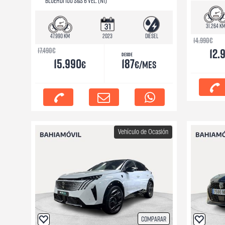
BLUEHDI 100 S&S 6 VEL. (N1)
31.264 k
47.990 km
2023
Diésel
14.990
€
17.490
€
12.
Desde
15.990
187
€
€/mes
Vehículo de Ocasión
Comparar