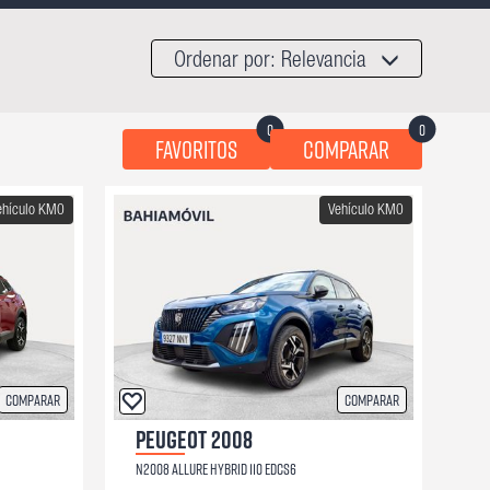
Ordenar por:
Relevancia
0
0
Favoritos
Comparar
ehículo KM0
Vehículo KM0
Comparar
Comparar
PEUGEOT 2008
N2008 ALLURE HYBRID 110 EDCS6