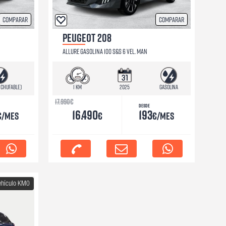
Comparar
Comparar
PEUGEOT 208
ALLURE GASOLINA 100 S&S 6 VEL. MAN
nchufable)
1 km
2025
Gasolina
17.990
€
Desde
16.490
193
€/mes
€
€/mes
ehículo KM0