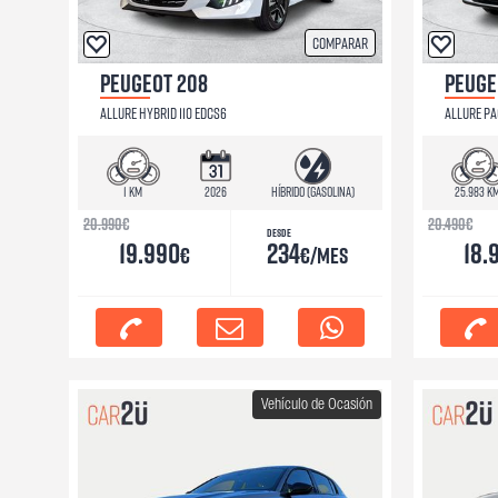
Comparar
PEUGEOT 208
PEUGE
ALLURE HYBRID 110 EDCS6
ALLURE PA
1 km
2026
Híbrido (Gasolina)
25.983 k
20.990
€
20.490
€
Desde
19.990
234
18.
€
€/mes
Vehículo de Ocasión