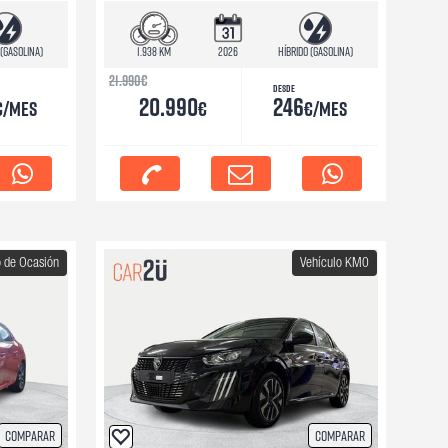
 (Gasolina)
1.938 km
2026
Híbrido (Gasolina)
21.990
€
Desde
20.990
246
€/mes
€
€/mes
o de Ocasión
Vehículo KM0
Comparar
Comparar