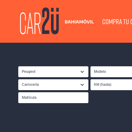
COMPRA TU 
Peugeot
Modelo
Carrocería
KM (hasta)