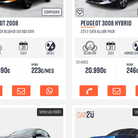
Comparar
OT 2008
PEUGEOT 3008 HYBRID
CK BLUEHDI 130 S&S EAT8
225 E-EAT8 ALLURE PACK
m
2023
Diésel
36.990 km
2022
Híbrido (e
22.490
€
Desde
Desde
990
223
20.990
246
€
€/mes
€
Vehículo KM0
V