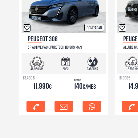
Comparar
PEUGEOT 308
PEUGE
5P ACTIVE PACK PURETECH 110 S&S MAN
ALLURE GA
46.950 km
2022
Gasolina
12.700 k
13.490
€
16.990
€
Desde
11.990
140
14.
€
€/mes