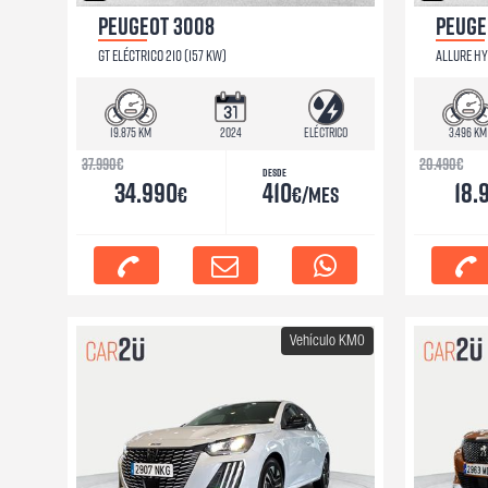
PEUGEOT 3008
PEUGE
GT ELÉCTRICO 210 (157 KW)
ALLURE HY
19.875 km
2024
Eléctrico
3.496 km
37.990
€
20.490
€
Desde
34.990
410
18.
€
€/mes
Vehículo KM0