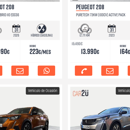
OT 208
PEUGEOT 208
BRID 110 EDCS6
PURETECH 73KW (100CV) ACTIVE PACK
2026
Híbrido (Gasolina)
12.771 km
2023
15.490
€
Desde
Desde
990
223
13.990
164
€
€/mes
€
Vehículo de Ocasión
Vehícul