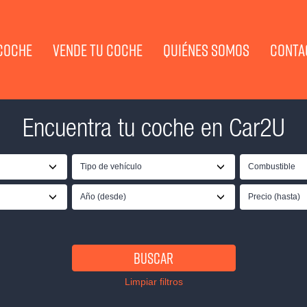
COCHE
VENDE TU COCHE
QUIÉNES SOMOS
CONTA
Encuentra tu coche en Car2U
Tipo de vehículo
Combustible
Año (desde)
Precio (hasta)
Buscar
Limpiar filtros