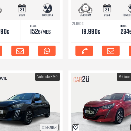
m
2023
Gasolina
21.450 km
2024
Híbrido
21.990
€
Desde
Desde
990
152
19.990
234
€
€/mes
€
Vehículo KM0
Vehícul
Comparar