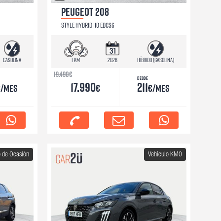
PEUGEOT 208
STYLE HYBRID 110 EDCS6
Gasolina
1 km
2026
Híbrido (Gasolina)
19.490
€
Desde
17.990
211
€/mes
€
€/mes
o de Ocasión
Vehículo KM0