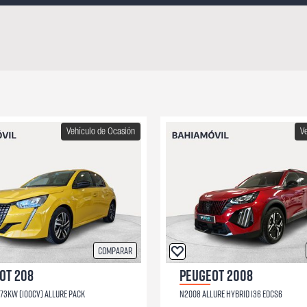
Vehículo de Ocasión
V
Comparar
OT 208
PEUGEOT 2008
73KW (100CV) ALLURE PACK
N2008 ALLURE HYBRID 136 EDCS6