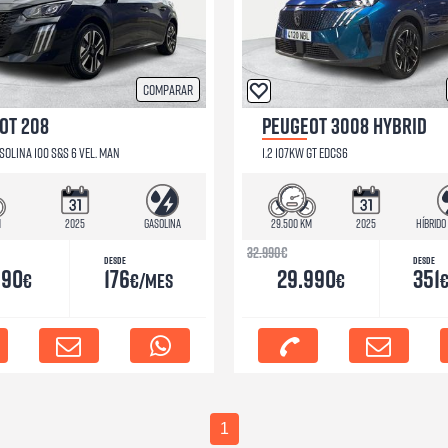
Comparar
OT 208
PEUGEOT 3008 HYBRID
SOLINA 100 S&S 6 VEL. MAN
1.2 107KW GT EDCS6
m
2025
Gasolina
29.500 km
2025
Híbrido
32.990
€
Desde
Desde
990
176
29.990
351
€
€/mes
€
1