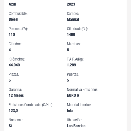
Azul
2023
Combustible:
Cambio:
Diésel
Manual
Potencia(CV):
Cilindrada(cc):
110
1499
Cilindros:
Marchas:
4
6
Kilómetros:
T.A.R.A(Kg):
44.940
1.289
Plazas:
Puertas:
5
5
Garantía:
Normativa Emisiones:
12 Meses
EURO 6
Emisiones Combinadas(g/km):
Material Interior:
123,0
tela
Nacional:
Ubicación:
Sí
Los Barrios