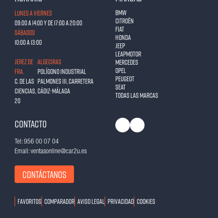
BMW
Lunes a Viernes
Citroën
09:00 a 14:00 y de 17:00 a 20:00
Fiat
Sábados
Honda
10:00 a 13:00
Jeep
Leapmotor
JEREZ DE
ALGECIRAS
Mercedes
Opel
FRA.
Polígono Industrial
Peugeot
C. de las
Palmones III, Carretera
Seat
Ciencias,
Cádiz-Málaga
Todas las marcas
20
Contacto
Tel: 956 00 07 04
Email: ventasonline@car2u.es
Contáctanos
Favoritos
Comparador
Aviso legal
Privacidad
Cookies