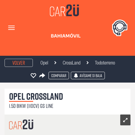
Volver
Opel
CrossLand
Todoterreno
Comparar
Avísame si baja
Opel
CrossLand
1.5D 81kW (110CV) GS Line