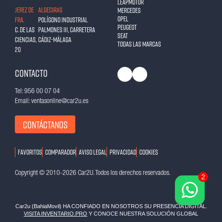
Leapmotor
JEREZ DE
ALGECIRAS
Mercedes
Opel
FRA.
Polígono Industrial
Peugeot
C. de las
Palmones III, Carretera
Seat
Ciencias,
Cádiz-Málaga
Todas las marcas
20
Contacto
Tel: 956 00 07 04
Email: ventasonline@car2u.es
Contáctanos
Favoritos
Comparador
Aviso legal
Privacidad
Cookies
Copyright © 2010-2026 Car2U. Todos los derechos reservados.
2
Car2u (BahiaMovil)
HA CONFIADO EN NOSOTROS SU PRESENCIA DIGITAL.
VISITA INVENTARIO.PRO
Y CONOCE NUESTRA SOLUCIÓN GLOBAL