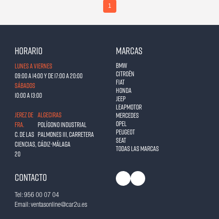
1
Horario
Marcas
BMW
Lunes a Viernes
Citroën
09:00 a 14:00 y de 17:00 a 20:00
Fiat
Sábados
Honda
10:00 a 13:00
Jeep
Leapmotor
JEREZ DE
ALGECIRAS
Mercedes
Opel
FRA.
Polígono Industrial
Peugeot
C. de las
Palmones III, Carretera
Seat
Ciencias,
Cádiz-Málaga
Todas las marcas
20
Contacto
Tel: 956 00 07 04
Email: ventasonline@car2u.es