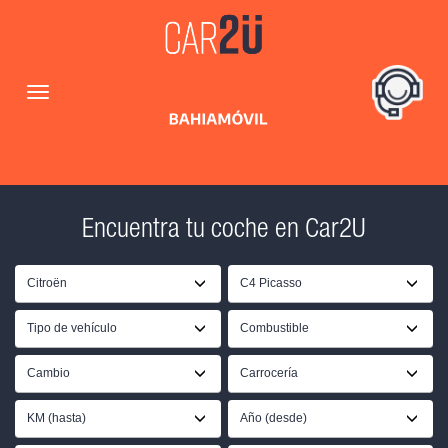
Encuentra tu coche en Car2U
Citroën
C4 Picasso
Tipo de vehículo
Combustible
Cambio
Carrocería
KM (hasta)
Año (desde)