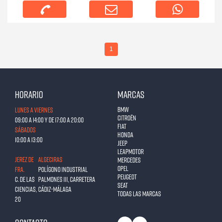
1
Horario
Marcas
BMW
Lunes a Viernes
Citroën
09:00 a 14:00 y de 17:00 a 20:00
Fiat
Sábados
Honda
10:00 a 13:00
Jeep
Leapmotor
JEREZ DE
ALGECIRAS
Mercedes
Opel
FRA.
Polígono Industrial
Peugeot
C. de las
Palmones III, Carretera
Seat
Ciencias,
Cádiz-Málaga
Todas las marcas
20