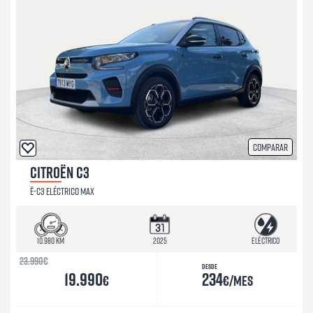
Comparar
CITROËN C3
Ë-C3 ELÉCTRICO MAX
10.980 km
2025
Eléctrico
23.990
€
Desde
19.990
234
€
€/mes