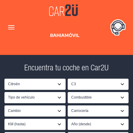
Encuentra tu coche en Car2U
Citroën
C3
Tipo de vehículo
Combustible
Cambio
Carrocería
KM (hasta)
Año (desde)